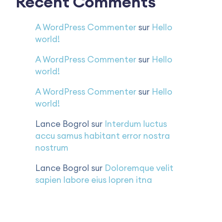
Recent Comments
A WordPress Commenter
sur
Hello
world!
A WordPress Commenter
sur
Hello
world!
A WordPress Commenter
sur
Hello
world!
Lance Bogrol
sur
Interdum luctus
accu samus habitant error nostra
nostrum
Lance Bogrol
sur
Doloremque velit
sapien labore eius lopren itna