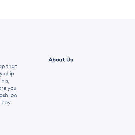
About Us
ap that
y chip
 his,
are you
posh loo
e boy