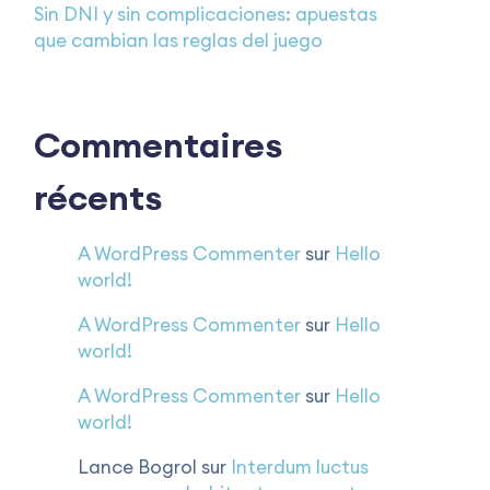
Sin DNI y sin complicaciones: apuestas
que cambian las reglas del juego
Commentaires
récents
A WordPress Commenter
sur
Hello
world!
A WordPress Commenter
sur
Hello
world!
A WordPress Commenter
sur
Hello
world!
Lance Bogrol
sur
Interdum luctus