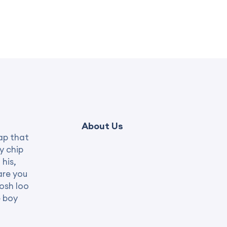
About Us
ap that
y chip
 his,
are you
posh loo
e boy