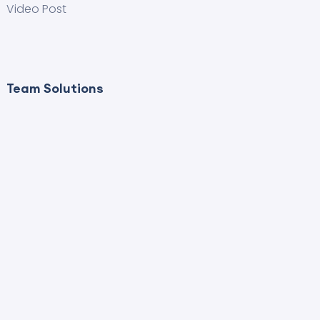
Video Post
Team Solutions