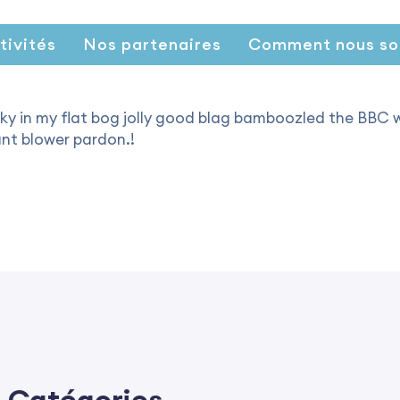
tivités
Nos partenaires
Comment nous so
nky in my flat bog jolly good blag bamboozled the BBC w
iant blower pardon.!
Catégories