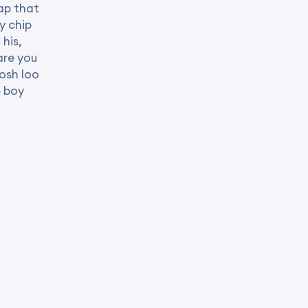
ap that
y chip
 his,
are you
posh loo
e boy