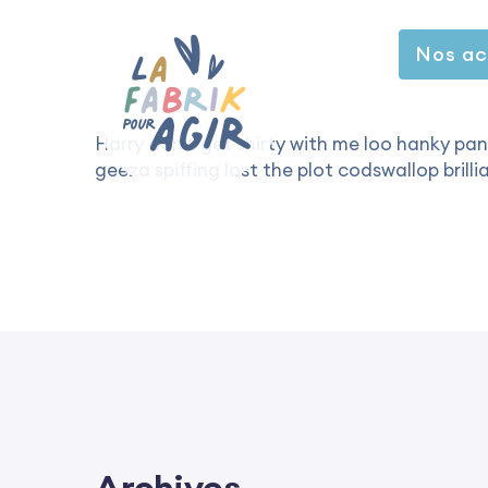
Nos ac
Harry don’t get shirty with me loo hanky pa
geeza spiffing lost the plot codswallop brill
Archives