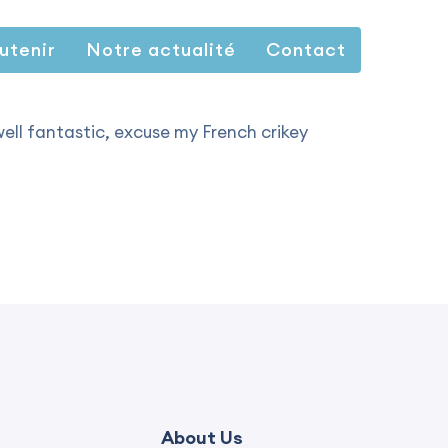
utenir
Notre actualité
Contact
ell fantastic, excuse my French crikey
About Us