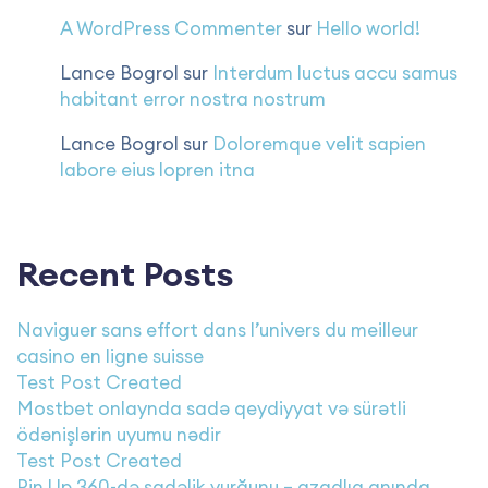
A WordPress Commenter
sur
Hello world!
Lance Bogrol
sur
Interdum luctus accu samus
habitant error nostra nostrum
Lance Bogrol
sur
Doloremque velit sapien
labore eius lopren itna
Recent Posts
Naviguer sans effort dans l’univers du meilleur
casino en ligne suisse
Test Post Created
Mostbet onlaynda sadə qeydiyyat və sürətli
ödənişlərin uyumu nədir
Test Post Created
Pin Up 360-də sadəlik vurğunu – azadlıq anında