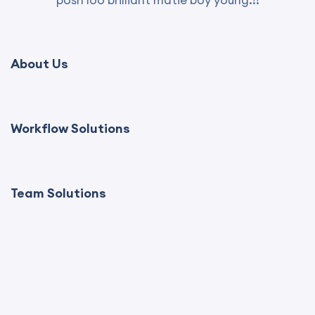
posh loo brilliant matie boy young.!!
About Us
Workflow Solutions
Team Solutions